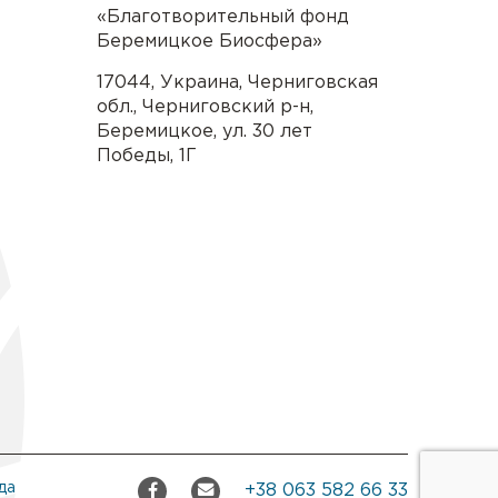
«Благотворительный фонд
Беремицкое Биосфера»
17044
,
Украина
,
Черниговская
обл.
,
Черниговский р-н
,
Беремицкое
,
ул. 30 лет
Победы, 1Г
да
+38 063 582 66 33