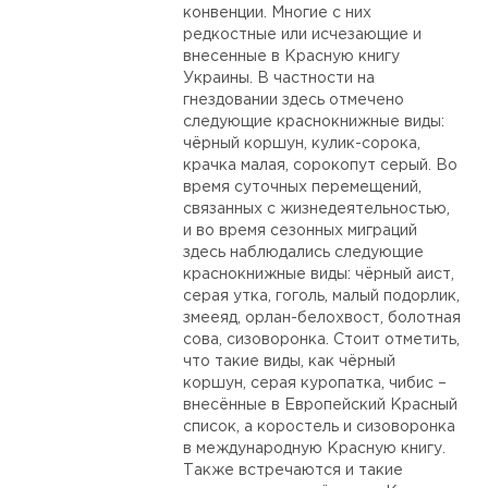
конвенции. Многие с них
редкостные или исчезающие и
внесенные в Красную книгу
Украины. В частности на
гнездовании здесь отмечено
следующие краснокнижные виды:
чёрный коршун, кулик-сорока,
крачка малая, сорокопут серый. Во
время суточных перемещений,
связанных с жизнедеятельностью,
и во время сезонных миграций
здесь наблюдались следующие
краснокнижные виды: чёрный аист,
серая утка, гоголь, малый подорлик,
змееяд, орлан-белохвост, болотная
сова, сизоворонка. Стоит отметить,
что такие виды, как чёрный
коршун, серая куропатка, чибис –
внесённые в Европейский Красный
список, а коростель и сизоворонка
в международную Красную книгу.
Также встречаются и такие