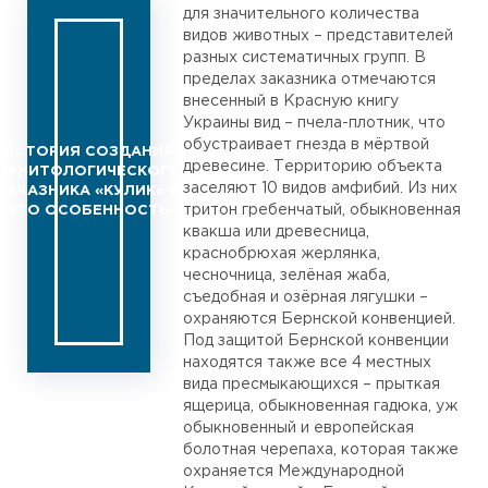
для значительного количества
видов животных – представителей
разных систематичных групп. В
пределах заказника отмечаются
внесенный в Красную книгу
Украины вид – пчела-плотник, что
обустраивает гнезда в мёртвой
ИСТОРИЯ СОЗДАНИЯ
древесине. Территорию объекта
ОРНИТОЛОГИЧЕСКОГО
заселяют 10 видов амфибий. Из них
ЗАКАЗНИКА «КУЛИК» И
тритон гребенчатый, обыкновенная
ЕГО ОСОБЕННОСТЬ
квакша или древесница,
краснобрюхая жерлянка,
чесночница, зелёная жаба,
съедобная и озёрная лягушки –
охраняются Бернской конвенцией.
Под защитой Бернской конвенции
находятся также все 4 местных
вида пресмыкающихся – прыткая
ящерица, обыкновенная гадюка, уж
обыкновенный и европейская
болотная черепаха, которая также
охраняется Международной