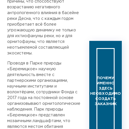
причины, что способствуют
возрастанию негативного
антропогенного влияния в басейне
реки Десна, что с каждым годом
приобретает всё более
угрожающую динамику не только
для ихтиофануны реки, но и для
орнитофауны, что является
неотъемлемой составляющей
экосистемы.
Проводя в Парке природы
«Беремицкое» научную
деятельность вместе с
ПОЧЕМУ
партнерскими организациями,
ИМЕННО
научными институтами и
ЗДЕСЬ
волонтёрами, сотрудники Фонда с
НЕОБХОДИМО
2017 года на постоянной основе
СОЗДАТЬ
организовывают орнитологические
ЗАКАЗНИК
наблюдения. Парк природы
«Беремицкое» представлен
мозаичными ландшафтами, что
являются местом обитания