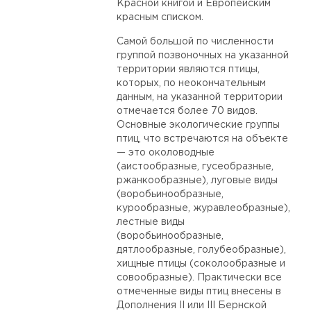
Красной книгой и Европейским
красным списком.
Самой большой по численности
группой позвоночных на указанной
территории являются птицы,
которых, по неокончательным
данным, на указанной территории
отмечается более 70 видов.
Основные экологические группы
птиц, что встречаются на объекте
— это околоводные
(аистообразные, гусеобразные,
ржанкообразные), луговые виды
(воробьинообразные,
курообразные, журавлеобразные),
лестные виды
(воробьинообразные,
дятлообразные, голубеобразные),
хищные птицы (соколообразные и
совообразные). Практически все
отмеченные виды птиц внесены в
Дополнения ІІ или ІІІ Бернской