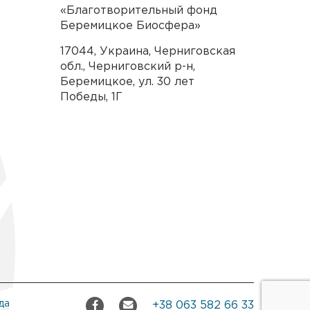
«Благотворительный фонд
Беремицкое Биосфера»
17044
,
Украина
,
Черниговская
обл.
,
Черниговский р-н
,
Беремицкое
,
ул. 30 лет
Победы, 1Г
да
+38 063 582 66 33