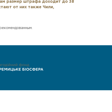
там размер штрафа доходит до 38
стают от них также Чили,
 рекомендованным.