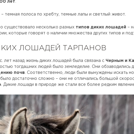
000 лет
.
 темная полоса по хребту, темные лапы и светлый живот.
что существовало несколько разных
типов диких лошадей
– н
ии, которые говорят о наличии множества других типов и под
ИКИХ ЛОШАДЕЙ ТАРПАНОВ
с. лет назад жизнь диких лошадей была связана с
Черным и К
остью тогдашних людей было земледелие. Они обзаводились до
ению почв
. Соответственно, люди были вынуждены искать 
 было достаточно сложно – они не отличались большой скоро
о
. Дикие лошади в природе же стали все более редким явлени