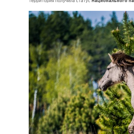
территория получила статус
Национального п