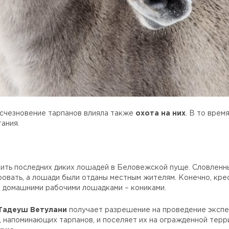
исчезновение тарпанов влияла также
охота на них
. В то врем
ания.
вить последних диких лошадей в Беловежской пуще. Словленн
ровать, а лошади были отданы местным жителям. Конечно, кре
и домашними рабочими лошадками – кониками.
Тадеуш Ветулани
получает разрешение на проведение экспе
, напоминающих тарпанов, и поселяет их на огражденной терр