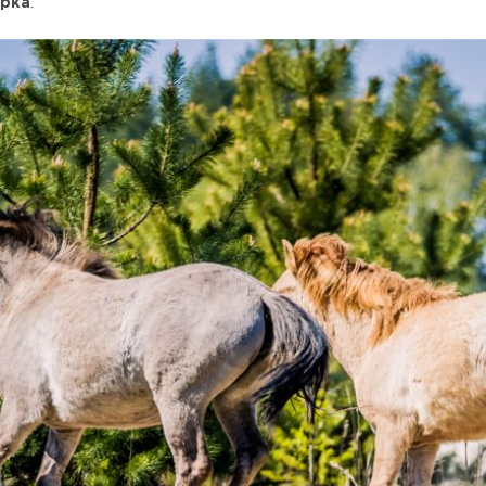
арка
.