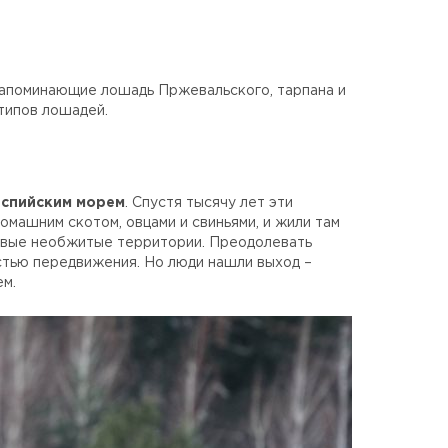
апоминающие лошадь Пржевальского, тарпана и
типов лошадей.
аспийским морем
. Спустя тысячу лет эти
машним скотом, овцами и свиньями, и жили там
новые необжитые территории. Преодолевать
стью передвижения. Но люди нашли выход –
ем.