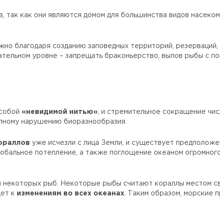
 так как они являются домом для большинства видов насекомы
но благодаря созданию заповедных территорий, резерваций, 
дательном уровне – запрещать браконьерство, вылов рыбы с п
 собой
«невидимой нитью»
, и стремительное сокращение чи
олному нарушению биоразнообразия.
кораллов
уже исчезли с лица Земли, и существует предположе
обальное потепление, а также поглощение океаном огромного 
 некоторых рыб. Некоторые рыбы считают кораллы местом св
дет к
изменениям во всех океанах
. Таким образом, морские 