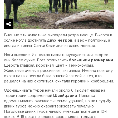
Внешне эти животные выглядели устрашающе. Высота в
холке могла достигать
двух метров
, а вес – полтонны, а
иногда и тонны. Самки были значительно меньше.
Ноги высокие. Их нельзя назвать мускулистыми, скорее
они более сухие. Рога отличались
большими размерами
.
Шерсть гладкая, короткая, цвет – темно-бурый.
Животные очень агрессивные, активные. Именно поэтому
охота на них всегда была опасной затеей, а тех, кто
решался на них охотиться, считали героями и храбрецами.
Одомашнивать туров начали около 6 тыс.лет назад на
территории современной
Швейцарии
. Попытка
одомашнивания оказалось весьма удачной, но вот судьбу
диких туров можно охарактеризовать печально.
Поголовье диких туров начало уменьшаться еще в 10-11
веках. В 16 веке поголовье сохранилось только в