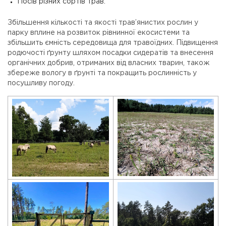
Посів різних сортів трав.
Збільшення кількості та якості трав’янистих рослин у
парку вплине на розвиток рівнинної екосистеми та
збільшить ємність середовища для травоїдних. Підвищення
родючості ґрунту шляхом посадки сидератів та внесення
органічних добрив, отриманих від власних тварин, також
збереже вологу в ґрунті та покращить рослинність у
посушливу погоду.