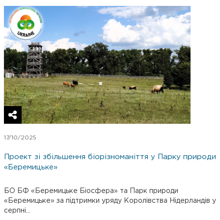
17/10/2025
Проект зі збільшення біорізноманіття у Парку природи
«Беремицьке»
БО БФ «Беремицьке Біосфера» та Парк природи
«Беремицьке» за підтримки уряду Королівства Нідерландів у
серпні...