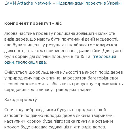
LVVN Attaché Netwerk – Нідерландські проекти в Україні
Компонент проекту 1 – ліс
Лісова частина проекту покликана збільшити кількість
видів дерев, що мають бути притаманні даній місцевості,
але були знищенні у результаті недбалої господарської
діяльності, а також спричинені наслідками війни. Для цього
були обрані дві ділянки площами 8 та 15 Га. (
геолокація
один
,
геолокація два
)
Очікується, що збільшення кількості та якості порід дерев
у природному парку вплине на розвиток багаторівневої
лісової екосистеми та збільшить пропускну спроможність
середовища для випасу травоїдних тварин.
Заходи проекту:
Спочатку вибрані ділянки будуть огороджені, щоб
запобігти поїданню молодих дерев дикими тваринами,
наступним кроком буде підготовка ґрунту, а останнім
кроком буде висадка саджанців п’яти видів дерев.