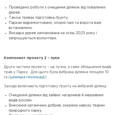
Проведено роботи з очищення ділянок від повалених
дерев.
Також триває підготовка ґрунту.
Паркан відремонтовано, опорні палі та ворота вже
встановлено.
Висадка дерев запланована на осінь 2025 року і
запрошуються волонтери.
Компонент проекту 2 – луки
Друга частина проекту – це лучна, а саме збільшення видів
трав у Парку. Для цього була вибрана ділянка площею 10
га (
шпилька геолокації
).
Заходи включають підготовку ґрунту на вибраній ділянці:
Очищення ділянки від зайвих чагарників й інвазивних
видів рослин.
Внесення органічних добрив, зокрема навозу тварин
природного парку.