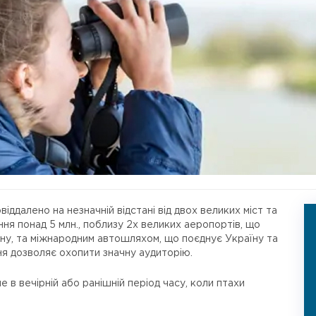
ддалено на незначній відстані від двох великих міст та
ння понад 5 млн., поблизу 2х великих аеропортів, що
у, та міжнародним автошляхом, що поєднує Україну та
я дозволяє охопити значну аудиторію.
в вечірній або ранішній період часу, коли птахи