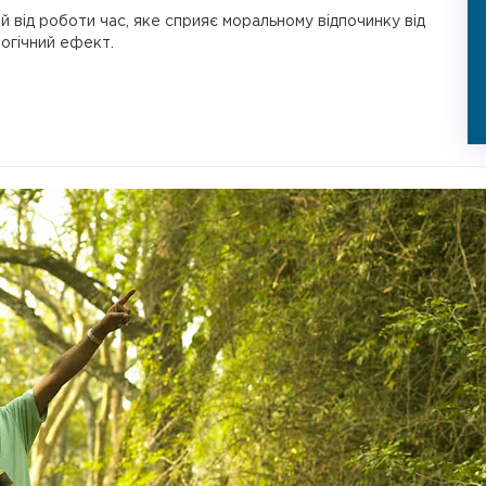
й від роботи час, яке сприяє моральному відпочинку від
огічний ефект.