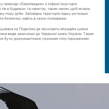
рку природи «Беремицьке» є інфраструктурні
тів в будинках та наметах, таким чином, щоб можна
яку пору доби. Заповідна територія парку ретельно
ти безпечно, навіть в сезон полювання.
ована на Подесінні де проходять міграційні шляхи
стина видів занесених до Червоної книги України. Таким
е бути урізноманітнене сезонним спостереженням