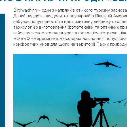
Birdwaching – один з напрямків стійкого туризму заснова
Даний вид дозвілля досить популярний в Північній Америці
набуває популярності та має позитивну динаміку охоплен
технологій з виготовлення фототехніки та оптичних пр
займатись спостереженнями та фотоанімалістикою, ніж н
БО «БФ «Беремицьке Біосфера» має на меті популяриза
комфортних умов для цього на території Парку природ