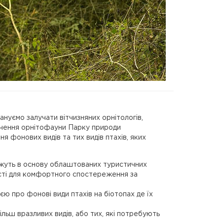
ануємо залучати вітчизняних орнітологів,
ивчення орнітофауни Парку природи
я фонових видів та тих видів птахів, яких
жуть в основу облаштованих туристичних
сті для комфортного спостереження за
єю про фонові види птахів на біотопах де їх
льш вразливих видів, або тих, які потребують