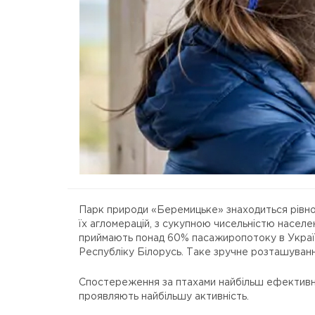
Парк природи «Беремицьке» знаходиться рівнові
їх агломерацій, з сукупною чисельністю населе
приймають понад 60% пасажиропотоку в Україн
Республіку Білорусь. Таке зручне розташуванн
Спостереження за птахами найбільш ефективне 
проявляють найбільшу активність.