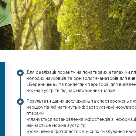
Для реалізації проекту на початкових етапах ми пл
молодих науковців та орнітологів-аматорів для в
«Беремицьке» та прилеглих території, для виявленн
можна зустріти під час міграційних шляхів;
Результати даних досліджень та спостережень ля
маршрутів які матимуть інфраструктурні можливо
птахами:
-планується встановлення інфостендів з інформаці
найчастіше можна зустріти;
-розміщення фотопасток в місцях гніздування найбі