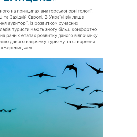
ного на принципах аматорської орнітології.
 та Західній Європі. В Україні він лише
ня аудиторії. Із розвитком сучасних
иладів туристи мають змогу більш комфортно
а ранніх етапах розвитку даного відпочинку.
цію даного напрямку туризму та створення
и «Беремицьке».