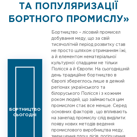
ТА ПОПУЛЯРИЗАЦІЇ
БОРТНОГО ПРОМИСЛУ»
Бортництво – лісовий промисел
добування меду, що за свій
тисячолітній період розвитку став
не просто шляхом отриманням їжі,
а й елементом нематеріальної
культурної спадщини не тільки
Полісся а й Європи. На сьогоднішній
день традиційне бортництво в
Європі збереглось лише в деякий
регіонах українського та
білоруського Полісся і з кожним
роком людей, що займаються цим
промислом стає все менше. Серед
БОРТНИЦТВО
основних факторів , що впливають
СЬОГОДНІ
на занепад промислу слід виділити:
появу нових методів ведення
промислового виробництва меду,
зменшення площ лісів, погіршення