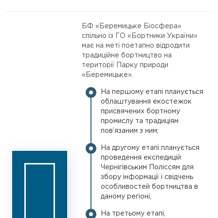
БФ «Беремицьке Біосфера»
спільно із ГО «Бортники України»
має на меті поетапно відродити
традиційне бортництво на
території Парку природи
«Беремицьке».
На першому етапі планується
облаштування екостежок
присвячених бортному
промислу та традиціям
пов’язаним з ним;
На другому етапі планується
проведення експедицій
Чернігівським Поліссям для
збору інформації і свідчень
особливостей бортництва в
даному регіоні;
На третьому етапі,