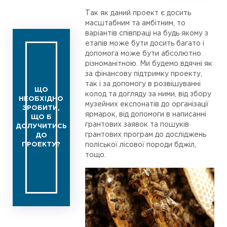
Так як даний проект є досить
масштабним та амбітним, то
варіантів співпраці на будь якому з
етапів може бути досить багато і
допомога може бути абсолютно
різноманітною. Ми будемо вдячні як
за фінансову підтримку проекту,
так і за допомогу в розвішуванні
ЩО
колод та догляду за ними, від збору
НЕОБХІДНО
музейних експонатів до організації
ЗРОБИТИ,
ярмарок, від допомоги в написанні
ЩО Б
грантових заявок та пошуків
ДОЛУЧИТИСЬ
грантових програм до досліджень
ДО
поліської лісової породи бджіл,
ПРОЕКТУ?
тощо.