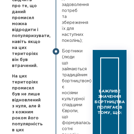
задоволення
про те, що
потреб
даний
та
промисел
збереження
можна
їх для
відродити і
наступних
популяризувати,
поколінь);
навіть якщо
на цих
Бортники
територіях
(люди
він був
що
втрачений.
займаються
традиційним
На цих
бортництвом)
територіях
є
промисел
ВАЖЛИВЕ
носіями
був не лише
ЗНАЧЕННЯ
культурної
відновлений
БОРТНИЦТВА
спадщини
з нуля, але й
ПОЛЯГАЄ В
Європи,
з кожним
ТОМУ, ЩО:
що
роком його
формувалась
популярність
сотні
в цих