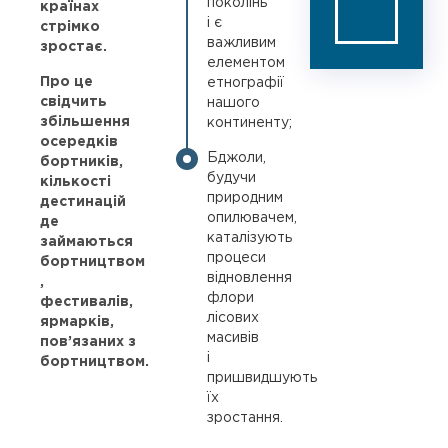
поколінь
країнах
і є
стрімко
важливим
зростає.
елементом
Про це
етнографії
свідчить
нашого
збільшення
континенту;
осередків
Бджоли,
бортників,
будучи
кількості
природним
дестинацій
опилювачем,
де
каталізують
займаються
процеси
бортництвом
відновлення
,
флори
фестивалів,
лісових
ярмарків,
масивів
пов’язаних з
і
бортництвом.
пришвидшують
їх
зростання.