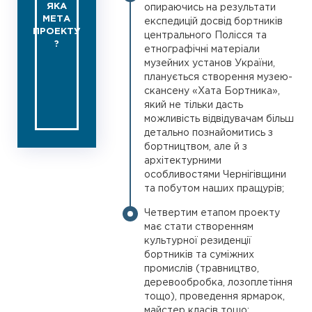
ЯКА
опираючись на результати
МЕТА
експедицій досвід бортників
ПРОЕКТУ
центрального Полісся та
?
етнографічні матеріали
музейних установ України,
планується створення музею-
скансену «Хата Бортника»,
який не тільки дасть
можливість відвідувачам більш
детально познайомитись з
бортництвом, але й з
архітектурними
особливостями Чернігівщини
та побутом наших пращурів;
Четвертим етапом проекту
має стати створенням
культурної резиденції
бортників та суміжних
промислів (травництво,
деревообробка, лозоплетіння
тощо), проведення ярмарок,
майстер класів тощо;