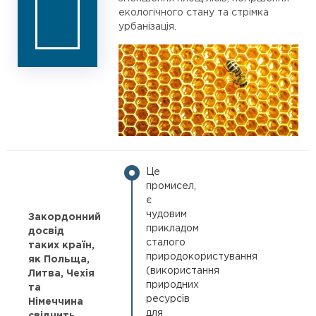
екологічного стану та стрімка
урбанізація.
Це
промисел,
є
чудовим
Закордонний
прикладом
досвід
сталого
таких країн,
природокористування
як Польща,
(використання
Литва, Чехія
природних
та
ресурсів
Німеччина
для
свідчить