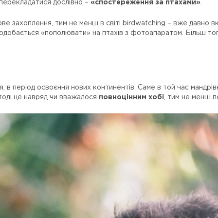
 перекладатися дослівно –
«спостереження за птахами»
.
е захоплення, тим не менш в світі birdwatching – вже давно вк
подобається «пополювати» на птахів з фотоапаратом. Більш тог
тя, в період освоєння нових континентів. Саме в той час мандрів
тоді це навряд чи вважалося
повноцінним хобі
, тим не менш 