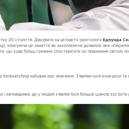
тку 20 століття. Дякувати за це варто орнітолога
Едмунда Се
ng), описуючи це заняття як захоплююче дозвілля, яке «перепл
те, що куди більш гуманно спостерігати за тваринним світом, н
 birdwatching набуває рис змагання. З’являються конкурси та ф
 і заповідники, де у людей з’являється більше шансів зустріти 