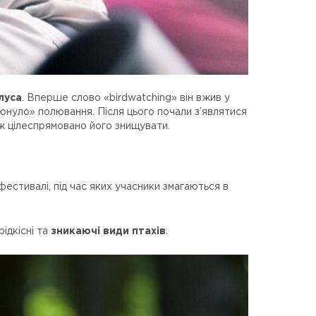
луса
. Вперше слово «birdwatching» він вжив у
юнуло» полювання. Після цього почали з’являтися
іж цілеспрямовано його знищувати.
естивалі, під час яких учасники змагаються в
рідкісні та
зникаючі види птахів
.