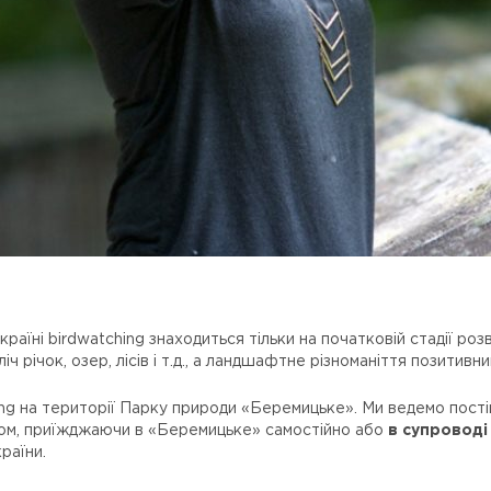
раїні birdwatching знаходиться тільки на початковій стадії роз
ліч річок, озер, лісів і т.д., а ландшафтне різноманіття позитивн
 на території Парку природи «Беремицьке». Ми ведемо постійні
 чином, приїжджаючи в «Беремицьке» самостійно або
в супроводі 
країни.