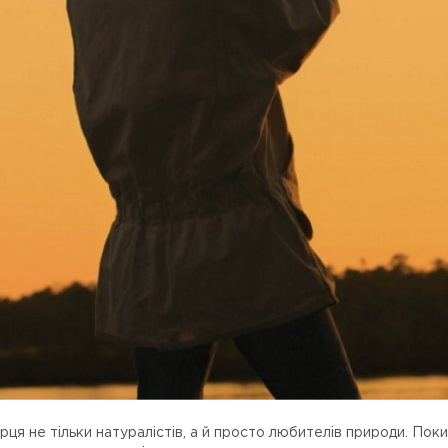
ця не тільки натуралістів, а й просто любителів природи. Поки