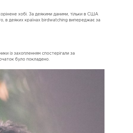
орінене хобі. За деякими даними, тільки в США
о, в деяких країнах birdwatching випереджає за
ники із захопленням спостерігали за
початок було покладено.