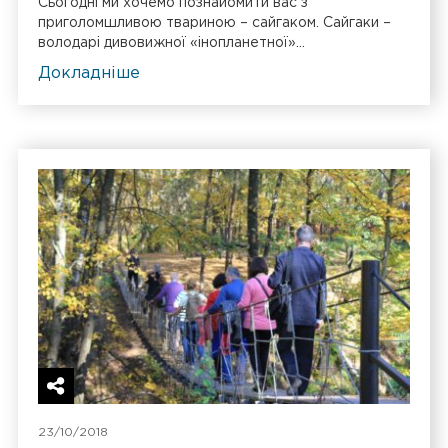
Сьогодні ми хочемо познайомити вас з
приголомшливою твариною – сайгаком. Сайгаки –
володарі дивовижної «інопланетної»...
Докладніше
23/10/2018